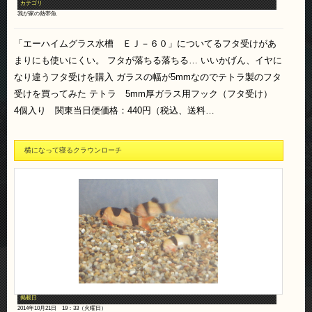
カテゴリ
我が家の熱帯魚
「エーハイムグラス水槽 ＥＪ－６０」についてるフタ受けがあ
まりにも使いにくい。 フタが落ちる落ちる… いいかげん、イヤに
なり違うフタ受けを購入 ガラスの幅が5mmなのでテトラ製のフタ
受けを買ってみた テトラ 5mm厚ガラス用フック（フタ受け）
4個入り 関東当日便価格：440円（税込、送料…
横になって寝るクラウンローチ
掲載日
2014年10月21日 19：33（火曜日）