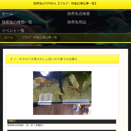
熱帯魚のT.FISH.L【ブログ・特集記事記事一覧】
ホーム
ブログ・特集記事記事一覧
ＥＪ－６０のフタ受けがしょぼいので違うのを購入
掲載日
2014年11月03日 12：37（月曜日）