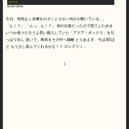
カテゴリ
我が家の熱帯魚
今日、何気なく水槽をのぞくと小さい何かが動いている…。
「ん！？」 「んっ、ん！？」 初の出産だったので慌てふためき
いつか使うだろうよ思い購入していた「アクア・ボックス」を引
っぱり出し 急いで、稚魚をその中へ隔離 とりあえず、今は3匹ほ
ど もう少し産んでくれるかな！？ ロングフィ…
1