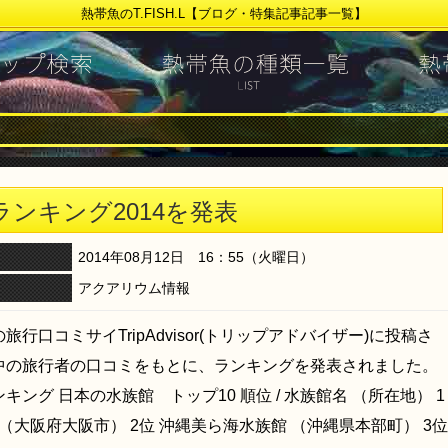
熱帯魚のT.FISH.L【ブログ・特集記事記事一覧】
ンキング2014を発表
2014年08月12日 16：55（火曜日）
アクアリウム情報
旅行口コミサイTripAdvisor(トリップアドバイザー)に投稿さ
中の旅行者の口コミをもとに、ランキングを発表されました。
キング 日本の水族館 トップ10 順位 / 水族館名 （所在地） 1
 （大阪府大阪市） 2位 沖縄美ら海水族館 （沖縄県本部町） 3位