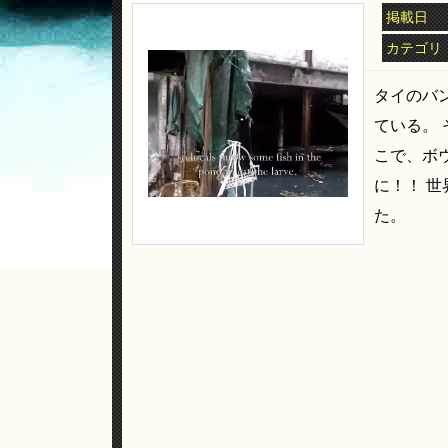
掲載日
カテゴリ
タイのバ
ている。
こで、ボ
に！！ 
た。