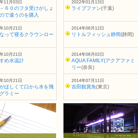
4年11月03日
2022年01月13日
－６０のフタ受けがしょ
ライブファン
(千葉)
ので違うのを購入
4年10月21日
2014年08月12日
なって寝るクラウンロー
リトルフィッシュ静岡
(静岡)
4年10月21日
2014年08月02日
すめ水温計
AQUA FAMILY(アクアファミ
リー
(奈良)
4年10月21日
2014年07月11日
がほしくて口から水を飛
吉田観賞魚
(東京)
グラミー