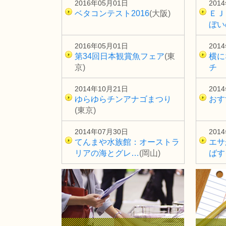
2016年05月01日
201
ベタコンテスト2016
(大阪)
ＥＪ
ぼい
2016年05月01日
201
第34回日本観賞魚フェア
(東
横に
京)
チ
2014年10月21日
201
ゆらゆらチンアナゴまつり
おす
(東京)
2014年07月30日
201
てんまや水族館：オーストラ
エサ
リアの海とグレ…
(岡山)
ばす