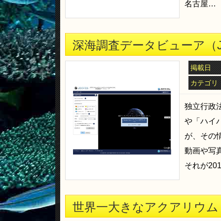
名古屋…
深海調査データビューア（J
掲載日
カテゴリ
独立行政法
や「ハイ
が、その情
動画や写
それが20
世界一大きなアクアリウム