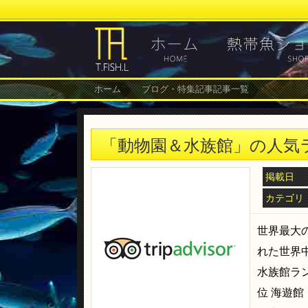
ホーム
ブログ・特集記事記事一覧
「動物園＆水族館」の人気ラ
掲載日
カテゴリ
世界最大の
れた世界
水族館ラン
位 海遊館